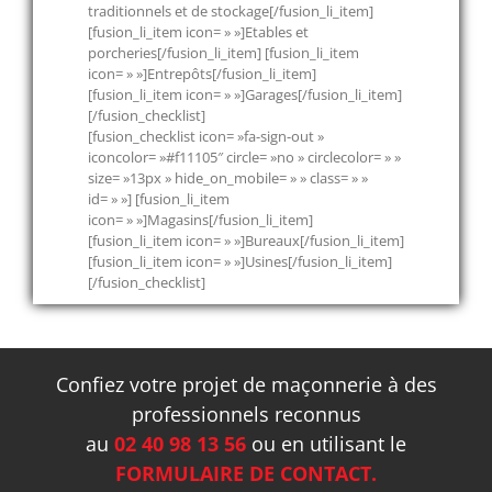
traditionnels et de stockage[/fusion_li_item]
[fusion_li_item icon= » »]Etables et
porcheries[/fusion_li_item] [fusion_li_item
icon= » »]Entrepôts[/fusion_li_item]
[fusion_li_item icon= » »]Garages[/fusion_li_item]
[/fusion_checklist]
[fusion_checklist icon= »fa-sign-out »
iconcolor= »#f11105″ circle= »no » circlecolor= » »
size= »13px » hide_on_mobile= » » class= » »
id= » »] [fusion_li_item
icon= » »]Magasins[/fusion_li_item]
[fusion_li_item icon= » »]Bureaux[/fusion_li_item]
[fusion_li_item icon= » »]Usines[/fusion_li_item]
[/fusion_checklist]
Confiez votre projet de maçonnerie à des
professionnels reconnus
au
02 40 98 13 56
ou en utilisant le
FORMULAIRE DE CONTACT.