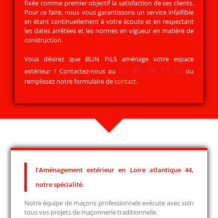
fixée comme premier objectif la satisfaction de ses clients.
Pour ce faire, nous vous garantissons un service infaillible
en étant continuellement à votre écoute et en respectant
les dates arrêtées et les normes en vigueur en matière de
construction.
Vous désirez que BLIN FILS aménage votre espace
02 40 98 13 56
extérieur ? Contactez-nous au
ou
remplissez notre formulaire de
contact
.
l’Aménagement extérieur en Loire atlantique 44,
notre spécialité.
Notre équipe de maçons professionnels exécute avec soin
tous vos projets de maçonnerie traditionnelle.