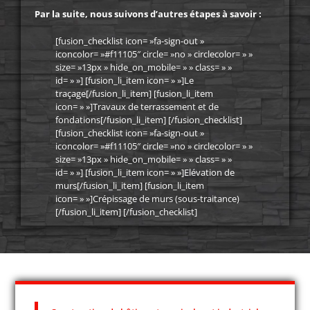
Par la suite, nous suivons d’autres étapes à savoir :
[fusion_checklist icon= »fa-sign-out »
iconcolor= »#f11105″ circle= »no » circlecolor= » »
size= »13px » hide_on_mobile= » » class= » »
id= » »] [fusion_li_item icon= » »]
Le
traçage
[/fusion_li_item] [fusion_li_item
icon= » »]
Travaux de terrassement et de
fondations
[/fusion_li_item] [/fusion_checklist]
[fusion_checklist icon= »fa-sign-out »
iconcolor= »#f11105″ circle= »no » circlecolor= » »
size= »13px » hide_on_mobile= » » class= » »
id= » »] [fusion_li_item icon= » »]
Elévation de
murs
[/fusion_li_item] [fusion_li_item
icon= » »]
Crépissage de murs (sous-traitance)
[/fusion_li_item] [/fusion_checklist]