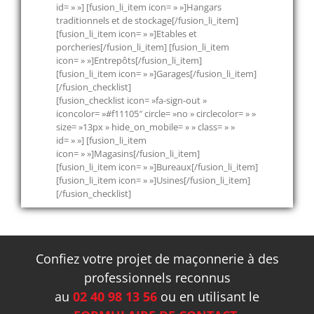
id= » »] [fusion_li_item icon= » »]Hangars
traditionnels et de stockage[/fusion_li_item]
[fusion_li_item icon= » »]Etables et
porcheries[/fusion_li_item] [fusion_li_item
icon= » »]Entrepôts[/fusion_li_item]
[fusion_li_item icon= » »]Garages[/fusion_li_item]
[/fusion_checklist]
[fusion_checklist icon= »fa-sign-out »
iconcolor= »#f11105″ circle= »no » circlecolor= » »
size= »13px » hide_on_mobile= » » class= » »
id= » »] [fusion_li_item
icon= » »]Magasins[/fusion_li_item]
[fusion_li_item icon= » »]Bureaux[/fusion_li_item]
[fusion_li_item icon= » »]Usines[/fusion_li_item]
[/fusion_checklist]
Confiez votre projet de maçonnerie à des
professionnels reconnus
au
02 40 98 13 56
ou en utilisant le