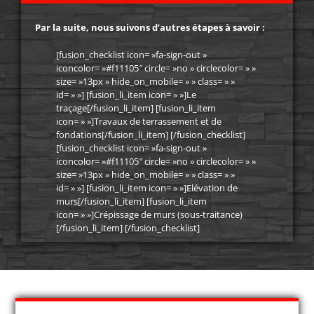
Par la suite, nous suivons d’autres étapes à savoir :
[fusion_checklist icon= »fa-sign-out »
iconcolor= »#f11105″ circle= »no » circlecolor= » »
size= »13px » hide_on_mobile= » » class= » »
id= » »] [fusion_li_item icon= » »]
Le
traçage
[/fusion_li_item] [fusion_li_item
icon= » »]
Travaux de terrassement et de
fondations
[/fusion_li_item] [/fusion_checklist]
[fusion_checklist icon= »fa-sign-out »
iconcolor= »#f11105″ circle= »no » circlecolor= » »
size= »13px » hide_on_mobile= » » class= » »
id= » »] [fusion_li_item icon= » »]
Elévation de
murs
[/fusion_li_item] [fusion_li_item
icon= » »]
Crépissage de murs
(sous-traitance)
[/fusion_li_item] [/fusion_checklist]