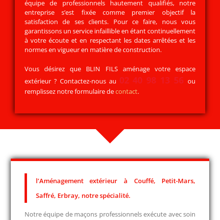
équipe de professionnels hautement qualifiés, notre
entreprise s’est fixée comme premier objectif la
satisfaction de ses clients. Pour ce faire, nous vous
garantissons un service infaillible en étant continuellement
à votre écoute et en respectant les dates arrêtées et les
normes en vigueur en matière de construction.
Vous désirez que
BLIN FILS
aménage votre espace
02 40 98 13 56
extérieur ? Contactez-nous au
ou
remplissez notre formulaire de
contact
.
l’Aménagement extérieur à Couffé, Petit-Mars,
Saffré, Erbray, notre spécialité.
Notre équipe de maçons professionnels exécute avec soin