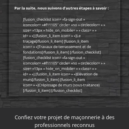
Par la suite, nous suivons d’autres étapes à savoir :
[fusion_checklist icon= »fa-sign-out »
iconcolor= »#f11105″ circle= »no » circlecolor= » »
size= »13px » hide_on_mobile= » » class= » »
id= » »] [fusion_li_item icon= » »]
Le
traçage
[/fusion_li_item] [fusion_li_item
icon= » »]
Travaux de terrassement et de
fondations
[/fusion_li_item] [/fusion_checklist]
[fusion_checklist icon= »fa-sign-out »
iconcolor= »#f11105″ circle= »no » circlecolor= » »
size= »13px » hide_on_mobile= » » class= » »
id= » »] [fusion_li_item icon= » »]
Elévation de
murs
[/fusion_li_item] [fusion_li_item
icon= » »]
Crépissage de murs (sous-traitance)
[/fusion_li_item] [/fusion_checklist]
Confiez votre projet de maçonnerie à des
professionnels reconnus