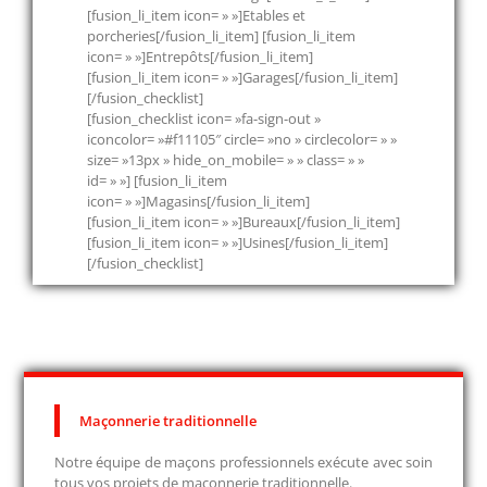
[fusion_li_item icon= » »]Etables et
porcheries[/fusion_li_item] [fusion_li_item
icon= » »]Entrepôts[/fusion_li_item]
[fusion_li_item icon= » »]Garages[/fusion_li_item]
[/fusion_checklist]
[fusion_checklist icon= »fa-sign-out »
iconcolor= »#f11105″ circle= »no » circlecolor= » »
size= »13px » hide_on_mobile= » » class= » »
id= » »] [fusion_li_item
icon= » »]Magasins[/fusion_li_item]
[fusion_li_item icon= » »]Bureaux[/fusion_li_item]
[fusion_li_item icon= » »]Usines[/fusion_li_item]
[/fusion_checklist]
Maçonnerie traditionnelle
Notre équipe de maçons professionnels exécute avec soin
tous vos projets de maçonnerie traditionnelle.