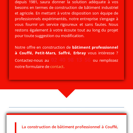
depuis 1981, saura donner la solution adéquate à vos
besoins en termes de construction de bâtiment industriel
et agricole. En mettant à votre disposition son équipe de
professionnels expérimentés, notre entreprise s’engage à
vous fournir un service rigoureux et sans fautes. Nous
restons également à votre écoute tout au long du projet
pour toute suggestion ou modification.
Notre offre en construction de
bâtiment professionnel
à Couffé, Petit-Mars, Saffré, Erbray
vous intéresse ?
02 40 98 13 56
Contactez-nous au
ou remplissez
notre formulaire de
contact
.
La construction de bâtiment professionnel à Couffé,